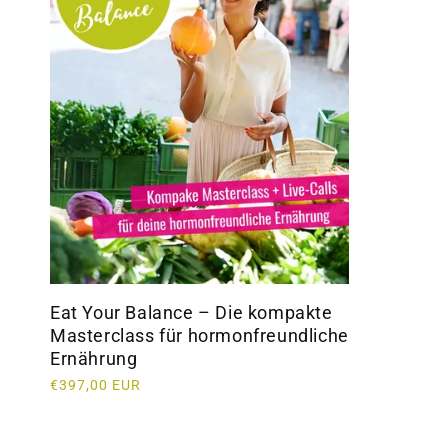
Eat Your Balance – Die kompakte
Masterclass für hormonfreundliche
Ernährung
Normaler
€397,00 EUR
Preis