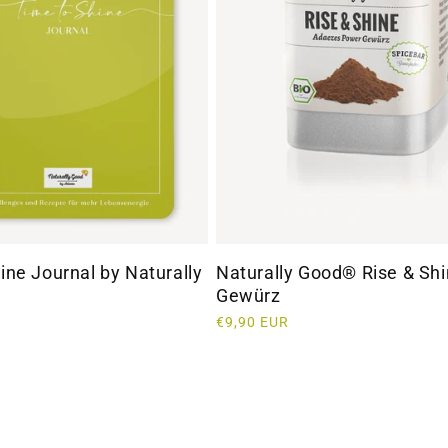
ine Journal by Naturally
Naturally Good® Rise & Sh
Gewürz
Normaler
€9,90 EUR
Preis