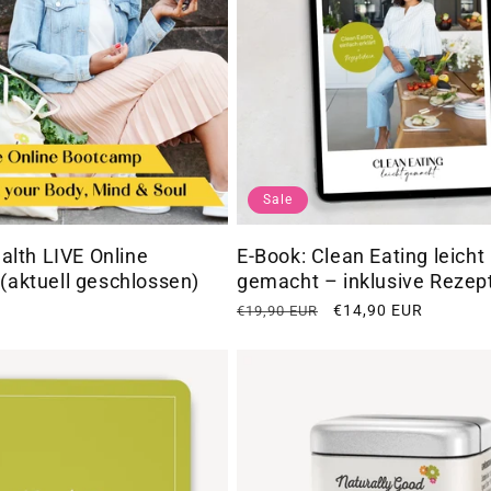
Sale
ealth LIVE Online
E-Book: Clean Eating leicht
(aktuell geschlossen)
gemacht – inklusive Rezep
Normaler
Verkaufspreis
€14,90 EUR
€19,90 EUR
Preis