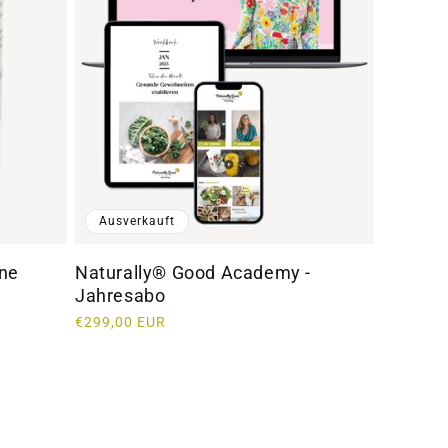
Ausverkauft
ine
Naturally® Good Academy -
Jahresabo
Normaler
€299,00 EUR
Preis