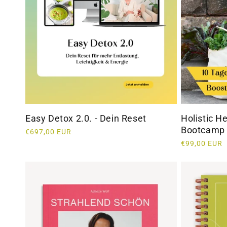
r
i
e
:
Easy Detox 2.0. - Dein Reset
Holistic H
Bootcamp 
Normaler
€697,00 EUR
Preis
Normaler
€99,00 EUR
Preis